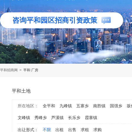
咨询平和园区招商引资政策
平和招商网
>
平和 厂房
平和土地
所在地区：
全平和
九峰镇
五寨乡
南胜镇
国强乡
坂
文峰镇
秀峰乡
芦溪镇
长乐乡
霞寨镇
出让形式：
不限
出租
出售
求租
求购